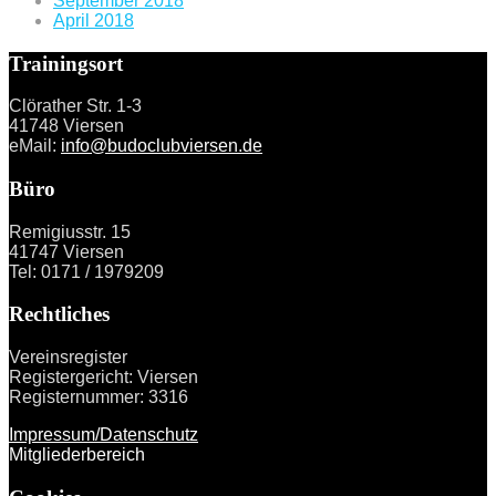
September 2018
April 2018
Trainingsort
Clörather Str. 1-3
41748 Viersen
eMail:
info@budoclubviersen.de
Büro
Remigiusstr. 15
41747 Viersen
Tel: 0171 / 1979209
Rechtliches
Vereinsregister
Registergericht: Viersen
Registernummer: 3316
Impressum/Datenschutz
Mitgliederbereich