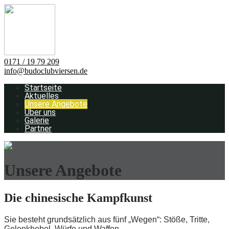
0171 / 19 79 209
info@budoclubviersen.de
Startseite
Aktuelles
Unsere Angebote
Über uns
Galerie
Partner
Unsere Angebote
Die chinesische Kampfkunst
Sie besteht grundsätzlich aus fünf „Wegen“: Stöße, Tritte,
Gelenkhebel, Würfe und Waffen.