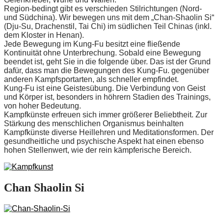
Region-bedingt gibt es verschieden Stilrichtungen (Nord-
und Südchina). Wir bewegen uns mit dem „Chan-Shaolin Si“
(Dju-Su, Drachenstil, Tai Chi) im südlichen Teil Chinas (inkl.
dem Kloster in Henan).
Jede Bewegung im Kung-Fu besitzt eine fließende
Kontinuität ohne Unterbrechung. Sobald eine Bewegung
beendet ist, geht Sie in die folgende über. Das ist der Grund
dafür, dass man die Bewegungen des Kung-Fu. gegenüber
anderen Kampfsportarten, als schneller empfindet.
Kung-Fu ist eine Geistesübung. Die Verbindung von Geist
und Körper ist, besonders in höhrern Stadien des Trainings,
von hoher Bedeutung.
Kampfkünste erfreuen sich immer größerer Beliebtheit. Zur
Stärkung des menschlichen Organismus beinhalten
Kampfkünste diverse Heillehren und Meditationsformen. Der
gesundheitliche und psychische Aspekt hat einen ebenso
hohen Stellenwert, wie der rein kämpferische Bereich.
Chan Shaolin Si