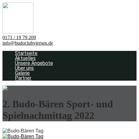
0171 / 19 79 209
info@budoclubviersen.de
Startseite
Aktuelles
Unsere Angebote
Über uns
Galerie
Partner
2. Budo-Bären Sport- und
Spielnachmittag 2022