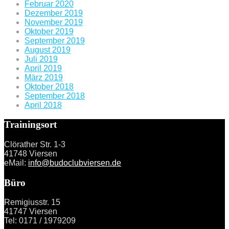
Februar 2020
Dezember 2019
November 2019
Oktober 2019
September 2019
August 2019
Juli 2019
April 2019
März 2019
Oktober 2018
September 2018
April 2018
Trainingsort
Clörather Str. 1-3
41748 Viersen
eMail:
info@budoclubviersen.de
Büro
Remigiusstr. 15
41747 Viersen
Tel: 0171 / 1979209