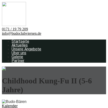
0171 / 19 79 209
info@budoclubviersen.de
Startseite
Aktuelles
Unsere Angebote
Über uns
Galerie
Partner
Childhood Kung-Fu II (5-6
Jahre)
Kalender