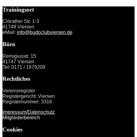
Trainingsort
Clörather Str. 1-3
41748 Viersen
eMail:
info@budoclubviersen.de
Büro
Remigiusstr. 15
41747 Viersen
Tel: 0171 / 1979209
Rechtliches
Vereinsregister
Registergericht: Viersen
Registernummer: 3316
Impressum/Datenschutz
Mitgliederbereich
Cookies