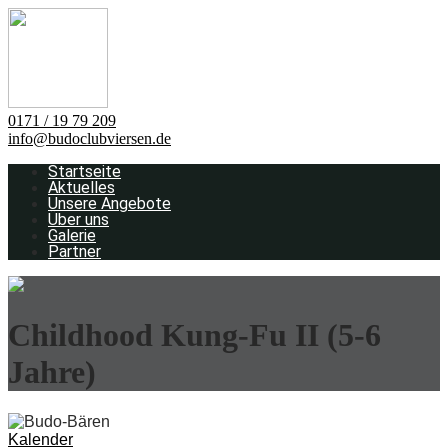
0171 / 19 79 209
info@budoclubviersen.de
Startseite
Aktuelles
Unsere Angebote
Über uns
Galerie
Partner
Childhood Kung-Fu II (5-6
Jahre)
Kalender