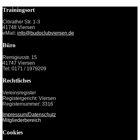
Trainingsort
Clörather Str. 1-3
41748 Viersen
eMail:
info@budoclubviersen.de
Büro
Remigiusstr. 15
41747 Viersen
Tel: 0171 / 1979209
Rechtliches
Vereinsregister
Registergericht: Viersen
Registernummer: 3316
Impressum/Datenschutz
Mitgliederbereich
Cookies