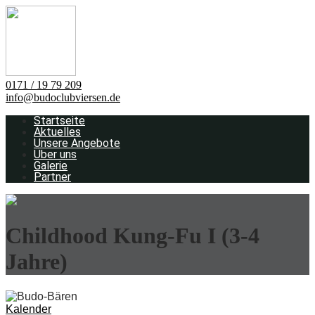
0171 / 19 79 209
info@budoclubviersen.de
Startseite
Aktuelles
Unsere Angebote
Über uns
Galerie
Partner
Childhood Kung-Fu I (3-4
Jahre)
Kalender