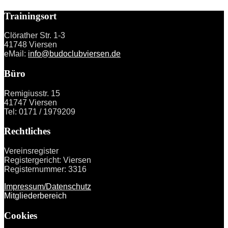
Trainingsort
Clörather Str. 1-3
41748 Viersen
eMail:
info@budoclubviersen.de
Büro
Remigiusstr. 15
41747 Viersen
Tel: 0171 / 1979209
Rechtliches
Vereinsregister
Registergericht: Viersen
Registernummer: 3316
Impressum/Datenschutz
Mitgliederbereich
Cookies