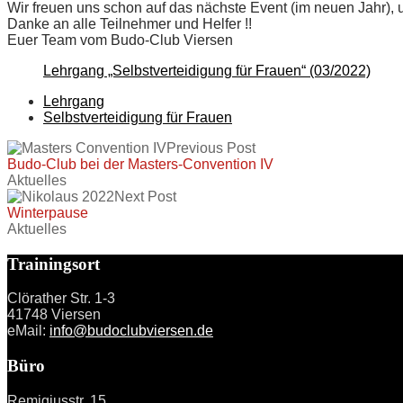
Wir freuen uns schon auf das nächste Event (im neuen Jahr), u
Danke an alle Teilnehmer und Helfer !!
Euer Team vom Budo-Club Viersen
Lehrgang „Selbstverteidigung für Frauen“ (03/2022)
Lehrgang
Selbstverteidigung für Frauen
Previous Post
Budo-Club bei der Masters-Convention IV
Aktuelles
Next Post
Winterpause
Aktuelles
Trainingsort
Clörather Str. 1-3
41748 Viersen
eMail:
info@budoclubviersen.de
Büro
Remigiusstr. 15